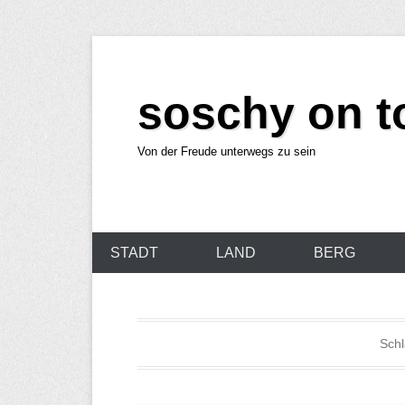
Z
u
soschy on t
m
I
n
Von der Freude unterwegs zu sein
h
a
l
P
t
STADT
LAND
BERG
r
w
i
e
m
c
Schl
ä
h
r
s
e
e