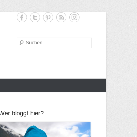
S
u
c
h
e
Wer bloggt hier?