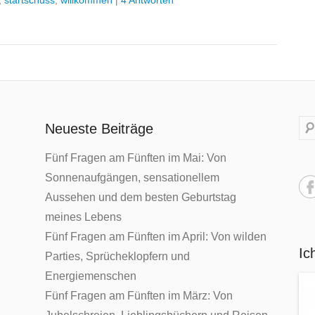
,
startschuss
,
willkommen
|
4 Antworten
S
Neueste Beiträge
u
Fünf Fragen am Fünften im Mai: Von
c
Sonnenaufgängen, sensationellem
h
Aussehen und dem besten Geburtstag
e
meines Lebens
Fünf Fragen am Fünften im April: Von wilden
Ic
Parties, Sprücheklopfern und
Energiemenschen
Fünf Fragen am Fünften im März: Von