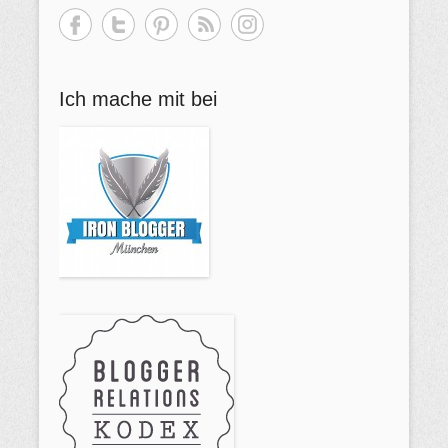
c
h
e
Ich mache mit bei