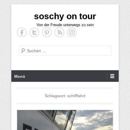
Z
soschy on tour
u
m
Von der Freude unterwegs zu sein
I
n
h
S
a
u
l
c
t
h
w
P
Menü
e
e
r
c
i
h
m
Schlagwort: schifffahrt
s
ä
e
r
l
e
n
s