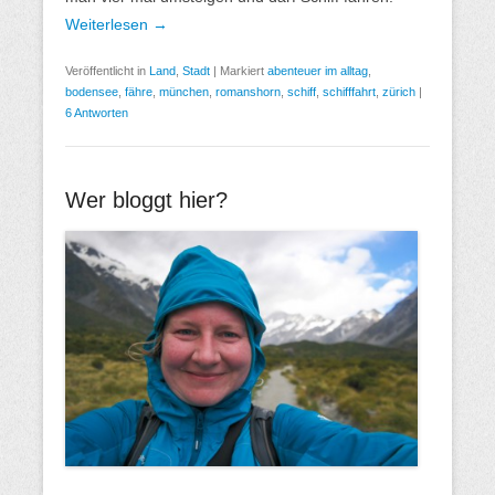
Weiterlesen →
Veröffentlicht in
Land
,
Stadt
|
Markiert
abenteuer im alltag
,
bodensee
,
fähre
,
münchen
,
romanshorn
,
schiff
,
schifffahrt
,
zürich
|
6 Antworten
Wer bloggt hier?