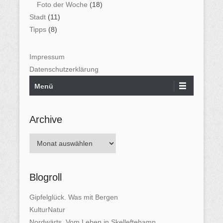
Foto der Woche
(18)
Stadt
(11)
Tipps
(8)
Impressum
Datenschutzerklärung
Menü
Archive
A
r
c
Blogroll
h
i
Gipfelglück. Was mit Bergen
v
KulturNatur
e
Nordwärts. Vom Leben in Skelleftehamn