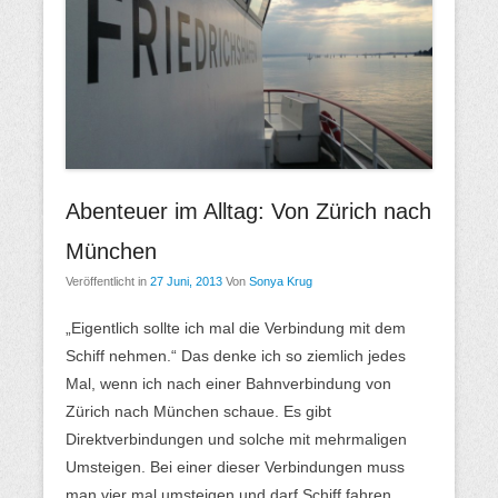
M
e
n
ü
Abenteuer im Alltag: Von Zürich nach
München
Veröffentlicht in
27 Juni, 2013
Von
Sonya Krug
„Eigentlich sollte ich mal die Verbindung mit dem
Schiff nehmen.“ Das denke ich so ziemlich jedes
Mal, wenn ich nach einer Bahnverbindung von
Zürich nach München schaue. Es gibt
Direktverbindungen und solche mit mehrmaligen
Umsteigen. Bei einer dieser Verbindungen muss
man vier mal umsteigen und darf Schiff fahren.