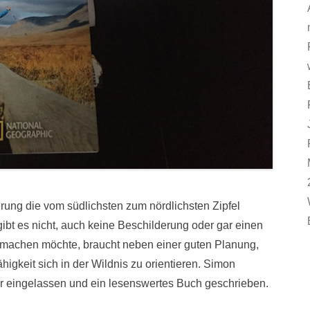
ung die vom südlichsten zum nördlichsten Zipfel
ibt es nicht, auch keine Beschilderung oder gar einen
machen möchte, braucht neben einer guten Planung,
higkeit sich in der Wildnis zu orientieren. Simon
er eingelassen und ein lesenswertes Buch geschrieben.