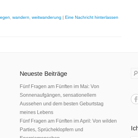
wegen
,
wandern
,
weitwanderung
|
Eine Nachricht hinterlassen
S
Neueste Beiträge
u
Fünf Fragen am Fünften im Mai: Von
c
Sonnenaufgängen, sensationellem
h
Aussehen und dem besten Geburtstag
e
meines Lebens
Fünf Fragen am Fünften im April: Von wilden
Ic
Parties, Sprücheklopfern und