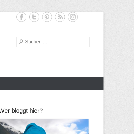
S
u
c
h
e
Wer bloggt hier?