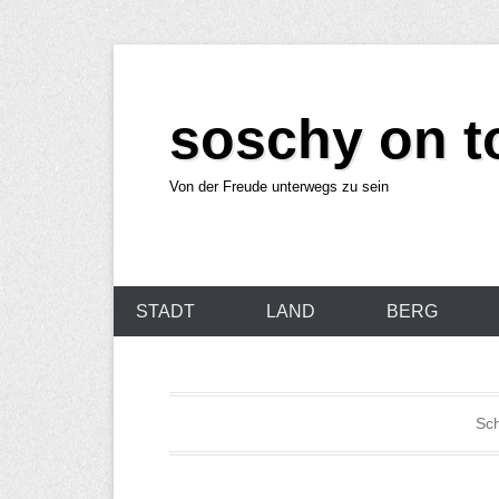
Z
u
soschy on t
m
I
n
Von der Freude unterwegs zu sein
h
a
l
P
t
STADT
LAND
BERG
r
w
i
e
m
c
Sch
ä
h
r
s
e
e