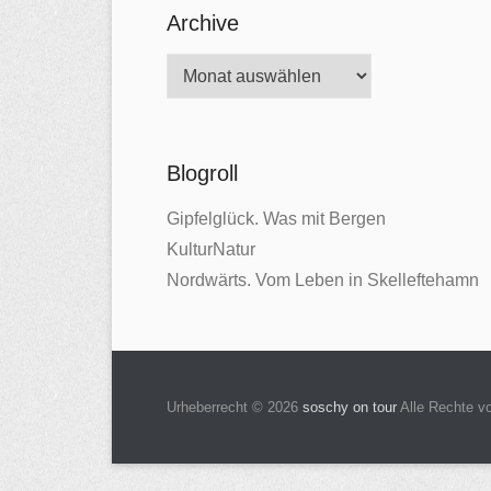
Archive
A
r
c
h
Blogroll
i
Gipfelglück. Was mit Bergen
v
KulturNatur
e
Nordwärts. Vom Leben in Skelleftehamn
Urheberrecht © 2026
soschy on tour
Alle Rechte vo