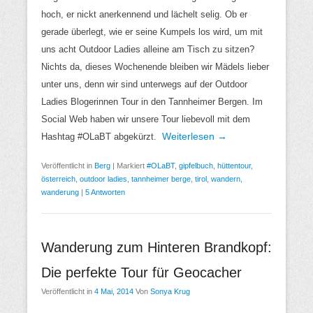
hoch, er nickt anerkennend und lächelt selig. Ob er
gerade überlegt, wie er seine Kumpels los wird, um mit
uns acht Outdoor Ladies alleine am Tisch zu sitzen?
Nichts da, dieses Wochenende bleiben wir Mädels lieber
unter uns, denn wir sind unterwegs auf der Outdoor
Ladies Blogerinnen Tour in den Tannheimer Bergen. Im
Social Web haben wir unsere Tour liebevoll mit dem
Weiterlesen →
Hashtag #OLaBT abgekürzt.
Veröffentlicht in
Berg
|
Markiert
#OLaBT
,
gipfelbuch
,
hüttentour
,
österreich
,
outdoor ladies
,
tannheimer berge
,
tirol
,
wandern
,
wanderung
|
5 Antworten
Wanderung zum Hinteren Brandkopf:
Die perfekte Tour für Geocacher
Veröffentlicht in
4 Mai, 2014
Von
Sonya Krug