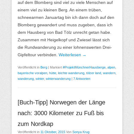
auf dem Blomberg sind viel zu viele Menschen auf
einem viel zu kleinen Berg. An einem trüben,
schneearmen Januartag bin ich dann doch auf den
Blomberg gewandert und muss zugeben, dass ich
dem Hausberg von Bad Tölz unrecht getan habe.
Zusammen mit Heigelkopf und Zwiesel lässt sich
die Rundwanderung zu einer lohnenswerten Drei-
Gipfeltour verbinden.
Weiterlesen →
Veröffentlicht in
Berg
|
Markiert
#ProjektMünchnerHausberge
,
alpen
,
bayerische voralpen
,
hütte
,
leichte wanderung
,
tölzer land
,
wandern
,
wanderung
,
winter
,
winterwanderung
|
7 Antworten
[Buch-Tipp] Norwegen der Länge
nach: 3000 Kilometer zu Fuß bis
zum Nordkap
Veröffentlicht in
11 Oktober, 2015
Von
Sonya Krug