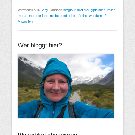
Veröffentlicht in
Berg
|
Markiert
bergtour
,
dorf tirol
,
gipfelbuch
,
italien
,
meran
,
meraner land
,
mit bus und bahn
,
südtirol
,
wandern
|
2
Antworten
Wer bloggt hier?
Blogartikel abonnieren