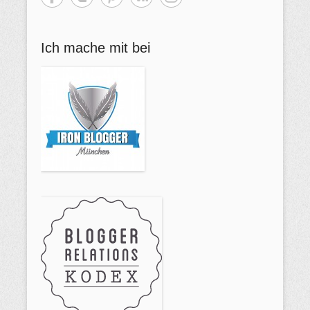
h
e
Ich mache mit bei