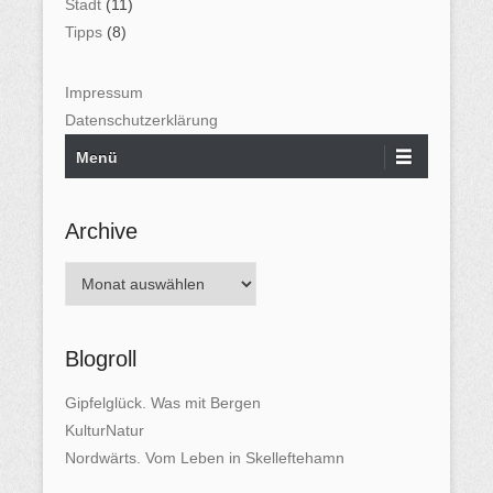
Stadt
(11)
Tipps
(8)
Impressum
Datenschutzerklärung
Menü
Archive
A
r
c
Blogroll
h
i
Gipfelglück. Was mit Bergen
v
KulturNatur
e
Nordwärts. Vom Leben in Skelleftehamn