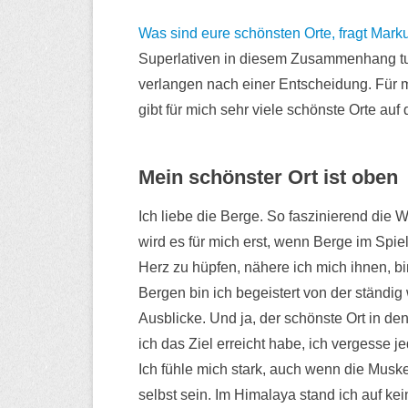
s
l
Was sind eure schönsten Orte, fragt Mark
M
n
Superlativen in diesem Zusammenhang tu 
e
verlangen nach einer Entscheidung. Für mi
n
gibt für mich sehr viele schönste Orte auf 
ü
Mein schönster Ort ist oben
Ich liebe die Berge. So faszinierend die
wird es für mich erst, wenn Berge im Spie
Herz zu hüpfen, nähere ich mich ihnen, bi
Bergen bin ich begeistert von der ständig
Ausblicke. Und ja, der schönste Ort in den
ich das Ziel erreicht habe, ich vergesse j
Ich fühle mich stark, auch wenn die Muske
selbst sein. Im Himalaya stand ich auf k