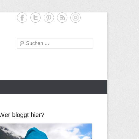
S
u
c
h
e
Wer bloggt hier?