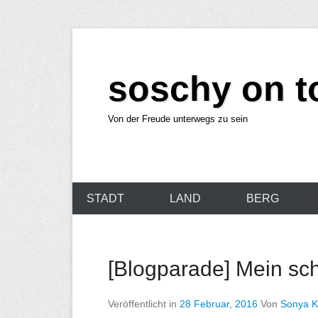
Z
u
soschy on t
m
I
n
Von der Freude unterwegs zu sein
h
a
l
P
t
STADT
LAND
BERG
r
w
i
e
m
c
[Blogparade] Mein sch
ä
h
r
s
Veröffentlicht in
28 Februar, 2016
Von
Sonya K
e
e