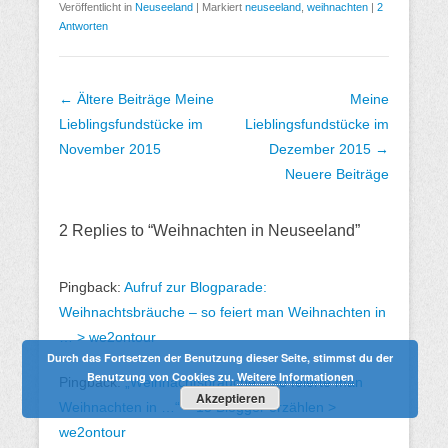
Veröffentlicht in
Neuseeland
|
Markiert
neuseeland
,
weihnachten
|
2
Antworten
B
← Ältere Beiträge
Meine
Meine
e
Lieblingsfundstücke im
Lieblingsfundstücke im
i
November 2015
Dezember 2015
→
t
Neuere Beiträge
r
a
2 Replies to “Weihnachten in Neuseeland”
g
s
Pingback:
Aufruf zur Blogparade:
Ü
Weihnachtsbräuche – so feiert man Weihnachten in
b
… > we2ontour
e
Durch das Fortsetzen der Benutzung dieser Seite, stimmst du der
r
Benutzung von Cookies zu.
Weitere Informationen
Pingback:
„Weihnachtsbräuche – so feierte man
Akzeptieren
s
Weihnachten in …“ – 15 Blogger erzählen >
i
we2ontour